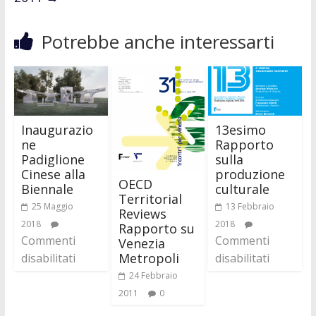
Potrebbe anche interessarti
Inaugurazio
13esimo
ne
Rapporto
Padiglione
sulla
Cinese alla
produzione
OECD
Biennale
culturale
Territorial
25 Maggio
13 Febbraio
Reviews
2018
2018
Rapporto su
Commenti
Commenti
Venezia
Metropoli
disabilitati
disabilitati
24 Febbraio
2011
0