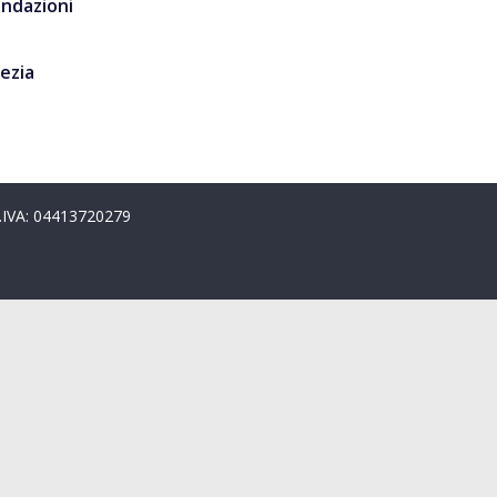
ondazioni
ezia
P.IVA: 04413720279