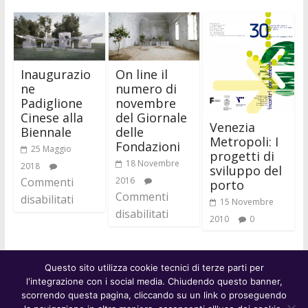
Inaugurazio
On line il
ne
numero di
Padiglione
novembre
Cinese alla
del Giornale
Venezia
Biennale
delle
Metropoli: I
Fondazioni
25 Maggio
progetti di
18 Novembre
2018
sviluppo del
Commenti
2016
porto
Commenti
disabilitati
15 Novembre
disabilitati
2010
0
Questo sito utilizza cookie tecnici di terze parti per
l'integrazione con i social media. Chiudendo questo banner,
scorrendo questa pagina, cliccando su un link o proseguendo
© Fondazione Venezia 2000 // C.F.: 94046390277 // P.IVA: