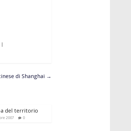
|
 |
cinese di Shanghai
→
 del territorio
bre 2007
0