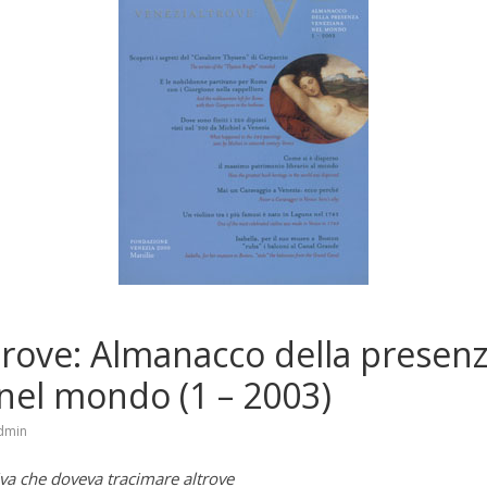
trove: Almanacco della presen
nel mondo (1 – 2003)
dmin
siva che doveva tracimare altrove