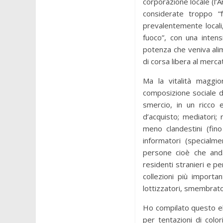
corporazione locale (l’A
considerate troppo “f
prevalentemente locali
fuoco”, con una intensi
potenza che veniva alim
di corsa libera al merca
Ma la vitalità maggi
composizione sociale de
smercio, in un ricco e
d’acquisto; mediatori; 
meno clandestini (fino
informatori (specialme
persone cioè che andav
residenti stranieri e pe
collezioni più importan
lottizzatori, smembrator
Ho compilato questo ele
per tentazioni di colo