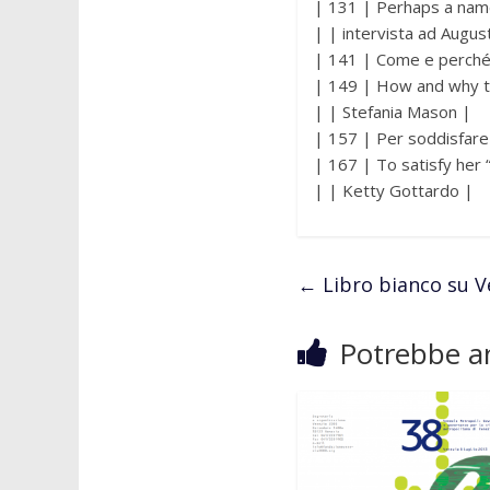
| 131 | Perhaps a name 
| | intervista ad August
| 141 | Come e perché 
| 149 | How and why th
| | Stefania Mason |
| 157 | Per soddisfare i
| 167 | To satisfy her “
| | Ketty Gottardo |
←
Libro bianco su V
Potrebbe an