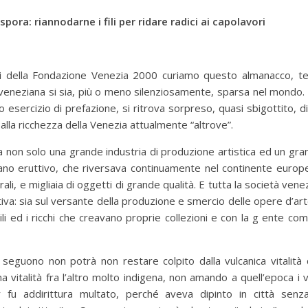
aspora: riannodarne i fili per ridare radici ai capolavori
oi della Fondazione Venezia 2000 curiamo questo almanacco, te
veneziana si sia, più o meno silenziosamente, sparsa nel mondo. E
esercizio di prefazione, si ritrova sorpreso, quasi sbigottito, di f
lla ricchezza della Venezia attualmente “altrove”.
 non solo una grande industria di produzione artistica ed un gra
ano eruttivo, che riversava continuamente nel continente europeo
ali, e migliaia di oggetti di grande qualità. E tutta la società ve
va: sia sul versante della produzione e smercio delle opere d’arte
ili ed i ricchi che creavano proprie collezioni e con la g ente com
 seguono non potrà non restare colpito dalla vulcanica vitalità 
na vitalità fra l’altro molto indigena, non amando a quell’epoca i 
 fu addirittura multato, perché aveva dipinto in città senza 