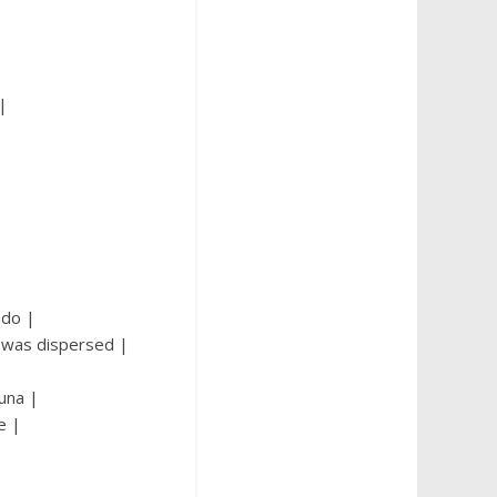
|
|
ndo |
t was dispersed |
guna |
e |