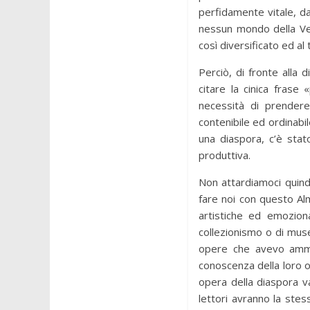
perfidamente vitale, d
nessun mondo della Ven
così diversificato ed 
Perciò, di fronte alla 
citare la cinica frase
necessità di prendere
contenibile ed ordinabil
una diaspora, c’è stato
produttiva.
Non attardiamoci quindi
fare noi con questo Alm
artistiche ed emoziona
collezionismo o di muse
opere che avevo ammira
conoscenza della loro or
opera della diaspora va
lettori avranno la ste