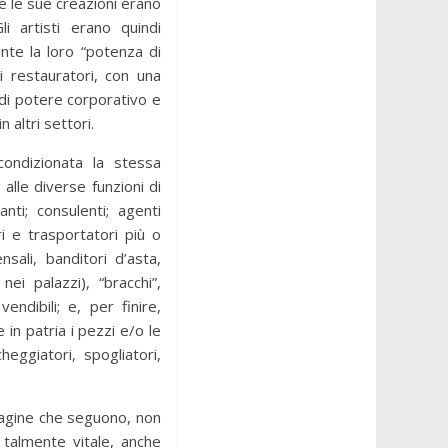
hé le sue creazioni erano
i artisti erano quindi
nte la loro “potenza di
i restauratori, con una
di potere corporativo e
 altri settori.
ondizionata la stessa
alle diverse funzioni di
nti; consulenti; agenti
ri e trasportatori più o
sali, banditori d’asta,
ei palazzi), “bracchi”,
ndibili; e, per finire,
 in patria i pezzi e/o le
heggiatori, spogliatori,
pagine che seguono, non
 talmente vitale, anche