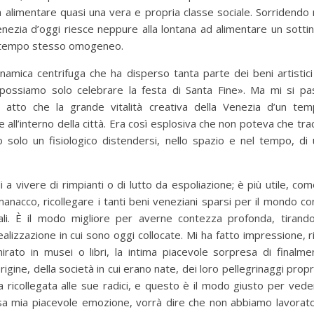
a alimentare quasi una vera e propria classe sociale. Sorridendo
ezia d’oggi riesce neppure alla lontana ad alimentare un sottin
al tempo stesso omogeneo.
dinamica centrifuga che ha disperso tanta parte dei beni artistic
 «possiamo solo celebrare la festa di Santa Fine». Ma mi si pas
 atto che la grande vitalità creativa della Venezia d’un t
e all’interno della città. Era così esplosiva che non poteva che tra
 solo un fisiologico distendersi, nello spazio e nel tempo, di u
 a vivere di rimpianti o di lutto da espoliazione; è più utile, com
anacco, ricollegare i tanti beni veneziani sparsi per il mondo con 
li. È il modo migliore per averne contezza profonda, tirandoli
alizzazione in cui sono oggi collocate. Mi ha fatto impressione, 
to in musei o libri, la intima piacevole sorpresa di finalment
igine, della società in cui erano nate, dei loro pellegrinaggi propr
 ricollegata alle sue radici, e questo è il modo giusto per veder
ssa mia piacevole emozione, vorrà dire che non abbiamo lavorato