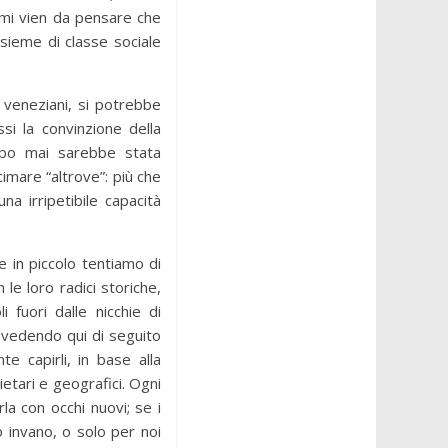
 mi vien da pensare che
sieme di classe sociale
i veneziani, si potrebbe
si la convinzione della
empo mai sarebbe stata
cimare “altrove”: più che
na irripetibile capacità
e in piccolo tentiamo di
le loro radici storiche,
 fuori dalle nicchie di
rivedendo qui di seguito
e capirli, in base alla
ietari e geografici. Ogni
la con occhi nuovi; se i
 invano, o solo per noi