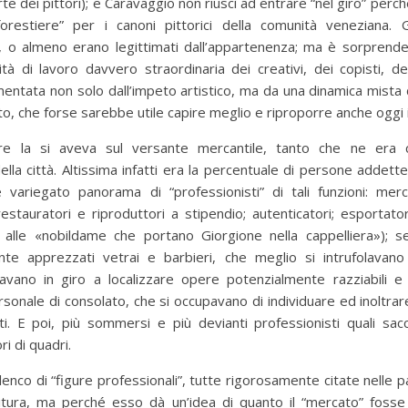
rte dei pittori); e Caravaggio non riuscì ad entrare “nel giro” perc
orestiere” per i canoni pittorici della comunità veneziana. Gl
, o almeno erano legittimati dall’appartenenza; ma è sorprende
tà di lavoro davvero straordinaria dei creativi, dei copisti, de
entata non solo dall’impeto artistico, ma da una dinamica mista 
to, che forse sarebbe utile capire meglio e riproporre anche oggi in
ore la si aveva sul versante mercantile, tanto che ne era c
lla città. Altissima infatti era la percentuale di persone addette 
 variegato panorama di “professionisti” di tali funzioni: merca
restauratori e riproduttori a stipendio; autenticatori; esportato
 alle «nobildame che portano Giorgione nella cappelliera»); sen
nte apprezzati vetrai e barbieri, che meglio si intrufolavano n
ano in giro a localizzare opere potenzialmente razziabili e ve
rsonale di consolato, che si occupavano di individuare ed inoltrare
ti. E poi, più sommersi e più devianti professionisti quali sacc
i di quadri.
nco di “figure professionali”, tutte rigorosamente citate nelle 
ritura, ma perché esso dà un’idea di quanto il “mercato” fosse