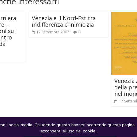
che interessarti
erniera
Venezia e il Nord-Est tra
re –
indifferenza e inimicizia
ni sui
17 Settembre 2007
0
entro
nda
Venezia 
della pr
nel mond
17 Settem
ne con i social media. Chiudendo questo banner, scorrendo questa pagina,
P.IVA: 04413720279
acconsenti all'uso dei cookie.