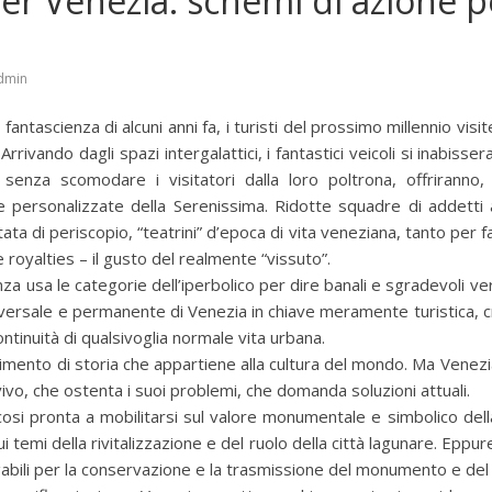
er Venezia: schemi di azione pe
dmin
antascienza di alcuni anni fa, i turisti del prossimo millennio vis
 Arrivando dagli spazi intergalattici, i fantastici veicoli si inabiss
senza scomodare i visitatori dalla loro poltrona, offriranno,
i e personalizzate della Serenissima. Ridotte squadre di addetti
tata di periscopio, “teatrini” d’epoca di vita veneziana, tanto per f
oyalties – il gusto del realmente “vissuto”.
za usa le categorie dell’iperbolico per dire banali e sgradevoli ve
niversale e permanente di Venezia in chiave meramente turistica,
ntinuità di qualsivoglia normale vita urbana.
dimento di storia che appartiene alla cultura del mondo. Ma Vene
o, che ostenta i suoi problemi, che domanda soluzioni attuali.
osi pronta a mobilitarsi sul valore monumentale e simbolico dell
i temi della rivitalizzazione e del ruolo della città lagunare. Eppure
abili per la conservazione e la trasmissione del monumento e del