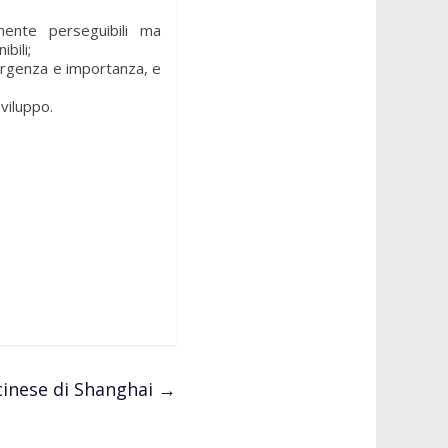
amente perseguibili ma
bili;
i urgenza e importanza, e
sviluppo.
cinese di Shanghai
→