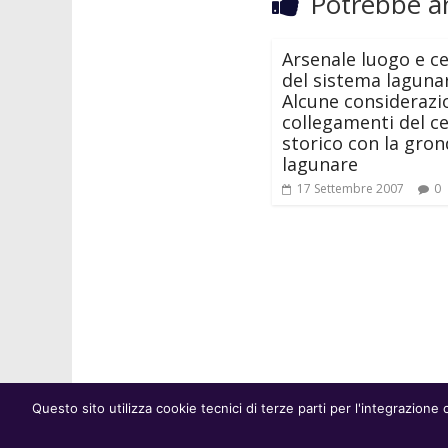
Potrebbe an
Arsenale luogo e c
del sistema laguna
Alcune considerazio
collegamenti del c
storico con la gro
lagunare
17 Settembre 2007
0
Questo sito utilizza cookie tecnici di terze parti per l'integrazio
© Fondazione Venezia 2000 // C.F.: 94046390277 // 