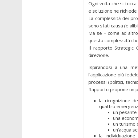
Ogni volta che si tocca
e soluzione ne richiede 
La complessità dei prob
sono stati causa (e ali
Ma se – come ad altro r
questa complessità che 
Il rapporto Strategic 
direzione.
Ispirandosi a una me
l’applicazione più fedel
processi (politici, tecni
Rapporto propone un pe
la ricognizione d
quattro emergenze 
un pesante 
una economi
un turismo 
un’acqua sem
la individuazione