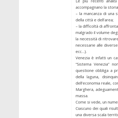
Le più recenti analis
accompagnano la storia 
– la mancanza di una st
della città e dell’area;
– la difficoltà di affron
malgrado il volume degli
la necessità di ritrova
necessarie alle diverse 
ecc…).
Venezia è infatti un c
“Sistema Venezia” non
questione obbliga a pr
della laguna, disinqu
dell’economia reale, co
Marghera, adeguamento d
massa.
Come si vede, un numer
Ciascuno dei quali risu
una diversa scala territ