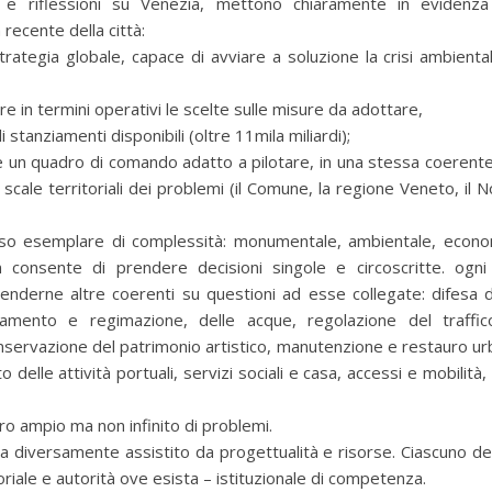
i e riflessioni su Venezia, mettono chiaramente in evidenza 
recente della città:
rategia globale, capace di avviare a soluzione la crisi ambienta
tare in termini operativi le scelte sulle misure da adottare,
 stanziamenti disponibili (oltre 11mila miliardi);
re un quadro di comando adatto a pilotare, in una stessa coerente t
scale territoriali dei problemi (il Comune, la regione Veneto, il No
aso esemplare di complessità: monumentale, ambientale, economi
 consente di prendere decisioni singole e circoscritte. ogni
enderne altre coerenti su questioni ad esse collegate: difesa 
inamento e regimazione, delle acque, regolazione del traffico
nservazione del patrimonio artistico, manutenzione e restauro ur
elle attività portuali, servizi sociali e casa, accessi e mobilità,
o ampio ma non infinito di problemi.
lta diversamente assistito da progettualità e risorse. Ciascuno dei
oriale e autorità ove esista – istituzionale di competenza.