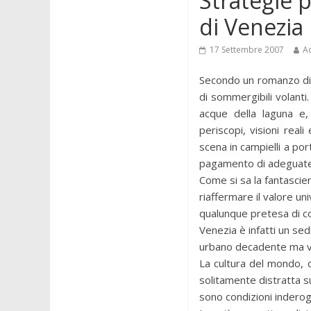
Strategie p
di Venezia
17 Settembre 2007
A
Secondo un romanzo di f
di sommergibili volanti.
acque della laguna e, 
periscopi, visioni real
scena in campielli a por
pagamento di adeguate r
Come si sa la fantascien
riaffermare il valore u
qualunque pretesa di co
Venezia è infatti un se
urbano decadente ma viv
La cultura del mondo, c
solitamente distratta su
sono condizioni inderog