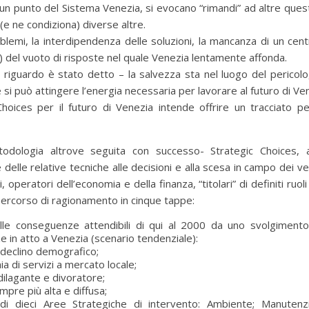
 un punto del Sistema Venezia, si evocano “rimandi” ad altre questi
(e ne condiziona) diverse altre.
lemi, la interdipendenza delle soluzioni, la mancanza di un cent
bi) del vuoto di risposte nel quale Venezia lentamente affonda.
iguardo è stato detto – la salvezza sta nel luogo del pericolo, 
si può attingere l’energia necessaria per lavorare al futuro di Ve
Choices per il futuro di Venezia intende offrire un tracciato 
todologia altrove seguita con successo- Strategic Choices, 
e delle relative tecniche alle decisioni e alla scesa in campo dei ve
ci, operatori dell’economia e della finanza, “titolari” di definiti ruol
rcorso di ragionamento in cinque tappe:
elle conseguenze attendibili di qui al 2000 da uno svolgiment
in atto a Venezia (scenario tendenziale):
declino demografico;
a di servizi a mercato locale;
dilagante e divoratore;
pre più alta e diffusa;
 di dieci Aree Strategiche di intervento: Ambiente; Manutenzi